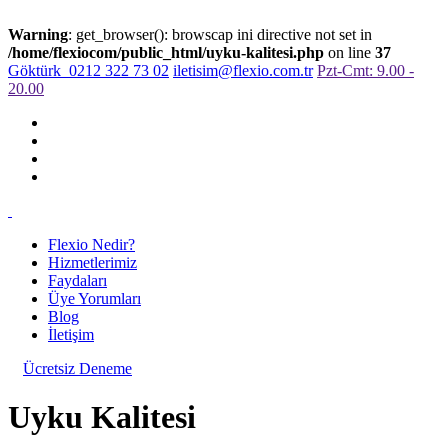
Warning
: get_browser(): browscap ini directive not set in
/home/flexiocom/public_html/uyku-kalitesi.php
on line
37
Göktürk
0212 322 73 02
iletisim@flexio.com.tr
Pzt-Cmt: 9.00 -
20.00
Flexio Nedir?
Hizmetlerimiz
Faydaları
Üye Yorumları
Blog
İletişim
Ücretsiz Deneme
Uyku Kalitesi