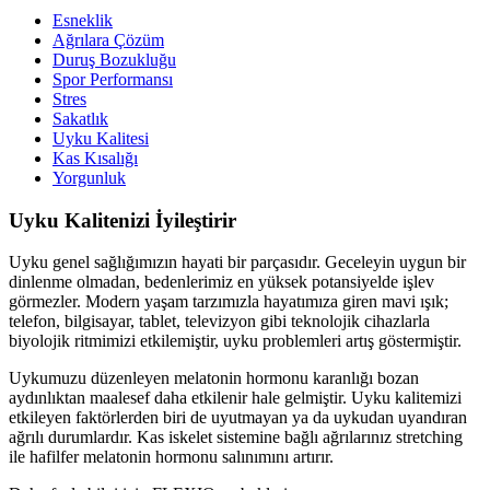
Esneklik
Ağrılara Çözüm
Duruş Bozukluğu
Spor Performansı
Stres
Sakatlık
Uyku Kalitesi
Kas Kısalığı
Yorgunluk
Uyku Kalitenizi İyileştirir
Uyku genel sağlığımızın hayati bir parçasıdır. Geceleyin uygun bir
dinlenme olmadan, bedenlerimiz en yüksek potansiyelde işlev
görmezler. Modern yaşam tarzımızla hayatımıza giren mavi ışık;
telefon, bilgisayar, tablet, televizyon gibi teknolojik cihazlarla
biyolojik ritmimizi etkilemiştir, uyku problemleri artış göstermiştir.
Uykumuzu düzenleyen melatonin hormonu karanlığı bozan
aydınlıktan maalesef daha etkilenir hale gelmiştir. Uyku kalitemizi
etkileyen faktörlerden biri de uyutmayan ya da uykudan uyandıran
ağrılı durumlardır. Kas iskelet sistemine bağlı ağrılarınız stretching
ile hafilfer melatonin hormonu salınımını artırır.