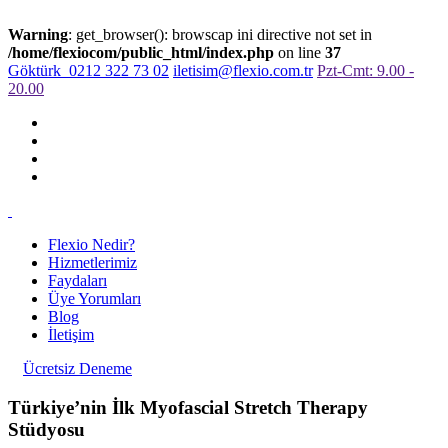
Warning
: get_browser(): browscap ini directive not set in
/home/flexiocom/public_html/index.php
on line
37
Göktürk
0212 322 73 02
iletisim@flexio.com.tr
Pzt-Cmt: 9.00 -
20.00
Flexio Nedir?
Hizmetlerimiz
Faydaları
Üye Yorumları
Blog
İletişim
Ücretsiz Deneme
Türkiye’nin İlk Myofascial Stretch Therapy
Stüdyosu