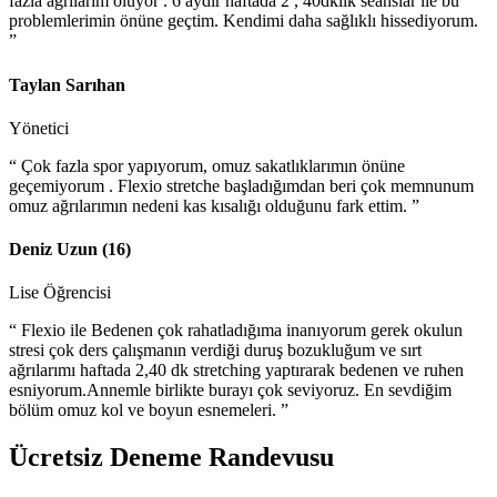
fazla ağrılarım oluyor . 6 aydır haftada 2 , 40dklık seanslar ile bu
problemlerimin önüne geçtim. Kendimi daha sağlıklı hissediyorum.
”
Taylan Sarıhan
Yönetici
“ Çok fazla spor yapıyorum, omuz sakatlıklarımın önüne
geçemiyorum . Flexio stretche başladığımdan beri çok memnunum
omuz ağrılarımın nedeni kas kısalığı olduğunu fark ettim. ”
Deniz Uzun (16)
Lise Öğrencisi
“ Flexio ile Bedenen çok rahatladığıma inanıyorum gerek okulun
stresi çok ders çalışmanın verdiği duruş bozukluğum ve sırt
ağrılarımı haftada 2,40 dk stretching yaptırarak bedenen ve ruhen
esniyorum.Annemle birlikte burayı çok seviyoruz. En sevdiğim
bölüm omuz kol ve boyun esnemeleri. ”
Ücretsiz Deneme
Randevusu